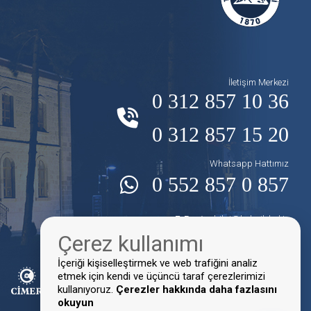
İletişim Merkezi
0 312 857 10 36
0 312 857 15 20
Whatsapp Hattımız
0 552 857 0 857
E-Posta:
bilgi@kalecik.bel.tr
Çerez kullanımı
Faks:
0 312 857 10 16
İçeriği kişiselleştirmek ve web trafiğini analiz
etmek için kendi ve üçüncü taraf çerezlerimizi
kullanıyoruz.
Çerezler hakkında daha fazlasını
okuyun