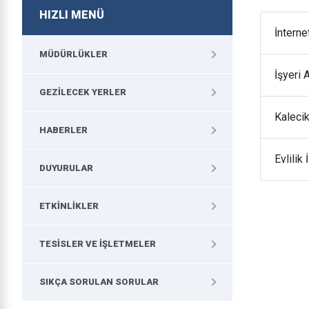
HIZLI MENÜ
İnterne
MÜDÜRLÜKLER
İşyeri 
GEZILECEK YERLER
Kaleci
HABERLER
Evlilik
DUYURULAR
ETKINLIKLER
TESISLER VE İŞLETMELER
SIKÇA SORULAN SORULAR