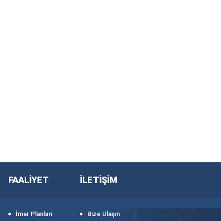
FAALİYET
İLETİŞİM
İmar Planları
Bize Ulaşın