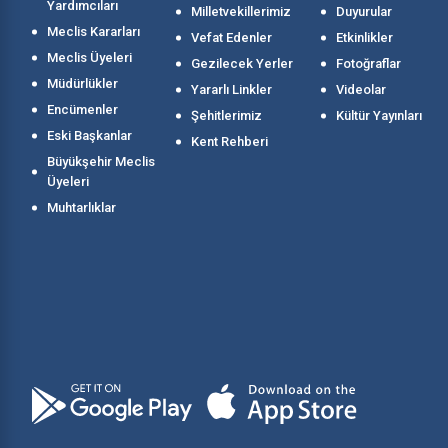
Yardımcıları
Milletvekillerimiz
Duyurular
Meclis Kararları
Vefat Edenler
Etkinlikler
Meclis Üyeleri
Gezilecek Yerler
Fotoğraflar
Müdürlükler
Yararlı Linkler
Videolar
Encümenler
Şehitlerimiz
Kültür Yayınları
Eski Başkanlar
Kent Rehberi
Büyükşehir Meclis
Üyeleri
Muhtarlıklar