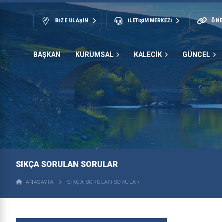
BIZE ULAŞIN
İLETİŞİM MERKEZİ
ÖNE
BAŞKAN
KURUMSAL
KALECİK
GÜNCEL
SIKÇA SORULAN SORULAR
ANASAYFA
SIKÇA SORULAN SORULAR