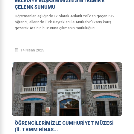
BELEDİYE BAŞKANIMIZIN ANITKABİR'E
ÇELENK SUNUMU
Öğretmenleri eşliğinde ilk olarak Aslanlı Yol’dan geçen 512
öğrenci, ellerinde Türk Bayrakları ile Anıtkabir’i karış karış
gezerek Ata’nın huzuruna çıkmanın mutluluğunu
yaşadı.Gezide Gazi Mustafa Ke...
14 Nisan 2025
ÖĞRENCİLERİMİZLE CUMHURİYET MÜZESİ
(ll. TBMM BİNAS...