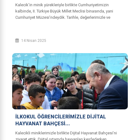
Kalecik’in minik yürekleriyle birlikte Cumhuriyetimizin
kalbinde, II. Türkiye Büyük Millet Meclisi binasında, yani
Cumhuriyet Müzesi’ndeydik. Tarihle, değerlerimizle ve
Atamızın izinde yürüdüğümüz...
14 Nisan 2025
İLKOKUL ÖĞRENCİLERİMİZLE DİJİTAL
HAYVANAT BAHÇESİ...
Kalecikli miniklerimizle birlikte Dijital Hayvanat Bahçesi’ni
ziyaret ettik. Dijital ortamda hayvanları keşfederken