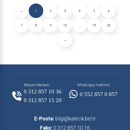
←
1
2
3
4
5
6
7
8
9
10
...
19
20
→
İletişim Merkezi
Whatsapp Hattımız
0 312 857 10 36
0 552 857 0 857
0 312 857 15 20
E-Posta:
bilgi@kalecik.bel.tr
Faks:
0 312 857 10 16