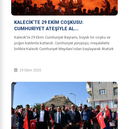
KALECİK’TE 29 EKİM COŞKUSU:
CUMHURİYET ATEŞİYLE AL...
Kalecik’te 29 Ekim Cumhuriyet Bayramı, büyük bir coşku ve
yoğun katılımla kutlandı. Cumhuriyet yürüyüşü, meşalelerle
birlikte Kalecik Cumhuriyet Meydanı’ndan başlayarak Atatürk
Parkı’na kadar devam et...
29 Ekim 2025