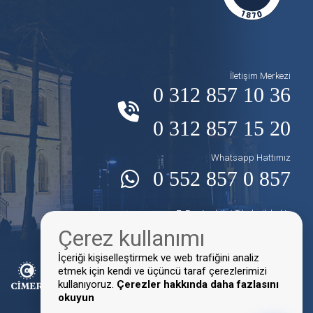
İletişim Merkezi
0 312 857 10 36
0 312 857 15 20
Whatsapp Hattımız
0 552 857 0 857
E-Posta:
bilgi@kalecik.bel.tr
Çerez kullanımı
Faks:
0 312 857 10 16
İçeriği kişiselleştirmek ve web trafiğini analiz
etmek için kendi ve üçüncü taraf çerezlerimizi
kullanıyoruz.
Çerezler hakkında daha fazlasını
okuyun