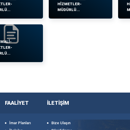
ETLER-
HİZMETLER-
H
LÜ...
MÜDÜRLÜ...
M
MALİ-
ETLER-
LÜ...
FAALİYET
İLETİŞİM
İmar Planları
Bize Ulaşın