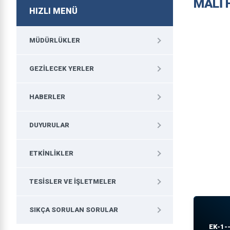
MALİ 
HIZLI MENÜ
MÜDÜRLÜKLER
GEZILECEK YERLER
HABERLER
DUYURULAR
ETKINLIKLER
TESISLER VE İŞLETMELER
SIKÇA SORULAN SORULAR
EK-1--