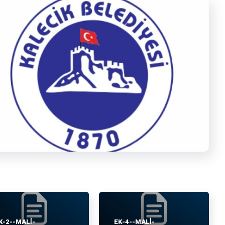
K-2--MALİ-
EK-4--MALİ-