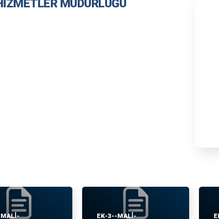
HİZMETLER MÜDÜRLÜĞÜ
MALİ-
EK-3--MALİ-
E