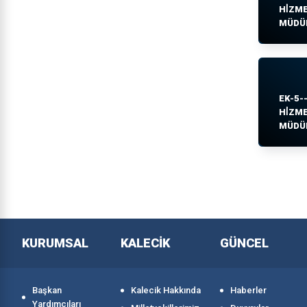
HİZM
MÜDÜR
EK-5--
HİZM
MÜDÜR
KURUMSAL
KALECİK
GÜNCEL
Başkan
Kalecik Hakkında
Haberler
Yardımcıları