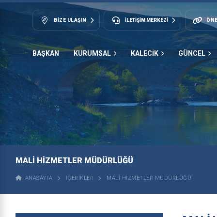
BIZE ULAŞIN
İLETİŞİM MERKEZİ
ÖNE
BAŞKAN
KURUMSAL
KALECİK
GÜNCEL
MALİ HİZMETLER MÜDÜRLÜĞÜ
ANASAYFA
İÇERIKLER
MALİ HİZMETLER MÜDÜRLÜĞÜ