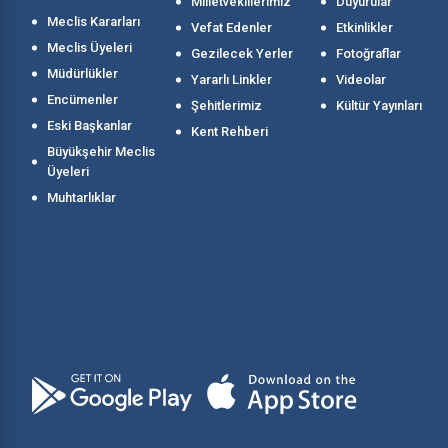
Milletvekillerimiz
Duyurular
Meclis Kararları
Vefat Edenler
Etkinlikler
Meclis Üyeleri
Gezilecek Yerler
Fotoğraflar
Müdürlükler
Yararlı Linkler
Videolar
Encümenler
Şehitlerimiz
Kültür Yayınları
Eski Başkanlar
Kent Rehberi
Büyükşehir Meclis
Üyeleri
Muhtarlıklar