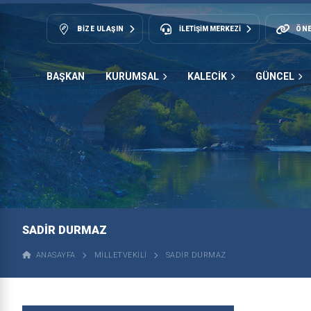
BIZE ULAŞIN
İLETİŞİM MERKEZİ
ÖNE
BAŞKAN
KURUMSAL
KALECİK
GÜNCEL
SADIR DURMAZ
ANASAYFA
MILLETVEKILI
SADIR DURMAZ