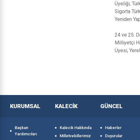
Üyeliği, Tü
Sigorta Tür
Yeniden Yap
24 ve 25. D
Milliyetçi 
Üyesi, Yer
KURUMSAL
KALECİK
GÜNCEL
Başkan
Kalecik Hakkında
Haberler
Yardımcıları
Milletvekillerimiz
Duyurular