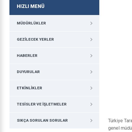
HIZLI MENÜ
MÜDÜRLÜKLER
GEZILECEK YERLER
HABERLER
DUYURULAR
ETKINLIKLER
TESISLER VE İŞLETMELER
Türkiye Tar
SIKÇA SORULAN SORULAR
genel müdür