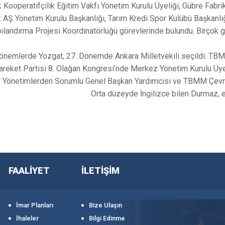
rk Kooperatifçilik Eğitim Vakfı Yönetim Kurulu Üyeliği, Gübre Fab
k AŞ Yönetim Kurulu Başkanlığı, Tarım Kredi Spor Kulübü Başkanlığı
ılandırma Projesi Koordinatörlüğü görevlerinde bulundu. Birçok 
önemlerde Yozgat, 27. Dönemde Ankara Milletvekili seçildi. TBM
Hareket Partisi 8. Olağan Kongresi’nde Merkez Yönetim Kurulu Üyeli
el Yönetimlerden Sorumlu Genel Başkan Yardımcısı ve TBMM Çev
Orta düzeyde İngilizce bilen Durmaz, e
FAALİYET
İLETİŞİM
İmar Planları
Bize Ulaşın
İhaleler
Bilgi Edinme