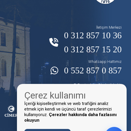
İletişim Merkezi
0 312 857 10 36
0 312 857 15 20
Whatsapp Hattımız
0 552 857 0 857
E-Posta:
bilgi@kalecik.bel.tr
Çerez kullanımı
Faks:
0 312 857 10 16
İçeriği kişiselleştirmek ve web trafiğini analiz
etmek için kendi ve üçüncü taraf çerezlerimizi
kullanıyoruz.
Çerezler hakkında daha fazlasını
okuyun