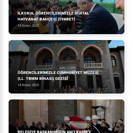
İLKOKUL ÖĞRENCİLERİMİZLE DİJİTAL
HAYVANAT BAHÇESİ ZİYARETİ
14 Nisan 2025
ÖĞRENCİLERİMİZLE CUMHURİYET MÜZESİ
(LL. TBMM BİNASI) GEZİSİ
14 Nisan 2025
BELEDİYE BAŞKANIMIZIN ANITKABİR'E