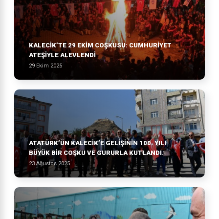
KALECİK’TE 29 EKİM COŞKUSU: CUMHURİYET
ATEŞİYLE ALEVLENDİ
29 Ekim 2025
ATATÜRK’ÜN KALECIK’E GELIŞININ 100. YILI
BÜYÜK BIR COŞKU VE GURURLA KUTLANDI.
23 Ağustos 2025