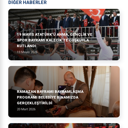
DİĞER HABERLER
19 MAYIS ATATÜRK’Ü ANMA, GENÇLIK VE
SPOR BAYRAMI KALECIK’TE COŞKUYLA
KUTLANDI
19 Mayıs 2026
RAMAZAN BAYRAMI BAYRAMLAŞMA
PROGRAMI BELEDIYE BINAMIZDA
GERÇEKLEŞTIRILDI
20 Mart 2026