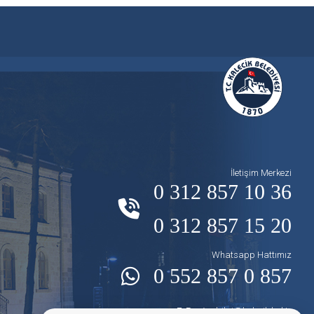
İletişim Merkezi
0 312 857 10 36
0 312 857 15 20
Whatsapp Hattımız
0 552 857 0 857
E-Posta:
bilgi@kalecik.bel.tr