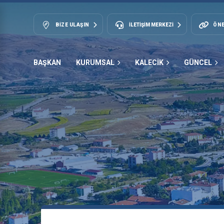
BIZE ULAŞIN
İLETİŞİM MERKEZİ
ÖNE
BAŞKAN
KURUMSAL
KALECİK
GÜNCEL