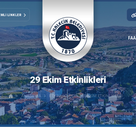
MLI LINKLER
FAA
29 Ekim Etkinlikleri
ANASAYFA
ETKINLIKLER
29 EKIM ETKINLIKLERI