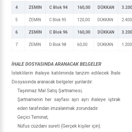
4
ZEMİN
C Blok 94
160,00
DÜKKAN
3.200
5
ZEMİN
C Blok 95
120,00
DÜKKAN
2.400
6
ZEMİN
C Blok 96
160,00
DÜKKAN
3.200
7
ZEMİN
D Blok 98
60,00
DÜKKAN
1.200
İHALE DOSYASINDA ARANACAK BELGELER
İsteklilerin ihaleye katılımında tanzim edilecek İhale
Dosyasında aranacak belgeler şunlardır:
Taşınmaz Mal Satış Şartnamesi,
Şartnamenin her sayfası ayrı ayrı ihaleye iştirak
eden tarafından imzalanmak zorundadır.
Geçici Teminat,
Nüfus cüzdanı sureti (Gerçek kişiler için).