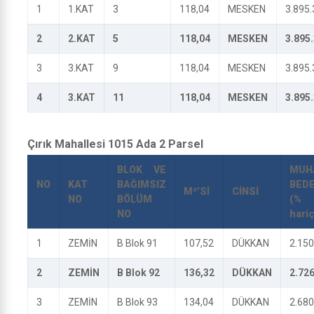
1
1.KAT
3
118,04
MESKEN
3.895.
2
2.KAT
5
118,04
MESKEN
3.895
3
3.KAT
9
118,04
MESKEN
3.895.
4
3.KAT
11
118,04
MESKEN
3.895
Çırık Mahallesi 1015 Ada 2 Parsel
BLOK VE
MUH
NO
KAT
BAĞIMSIZ
BEDE
M²’Sİ
CİNSİ
NO
BÖLÜM
(% 
NO
hariç
1
ZEMİN
B Blok 91
107,52
DÜKKAN
2.150
2
ZEMİN
B Blok 92
136,32
DÜKKAN
2.726
3
ZEMİN
B Blok 93
134,04
DÜKKAN
2.680