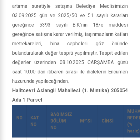
artırma suretiyle satışına Belediye Meclisimizin
03.09.2025 gün ve 2025/50 ve 51 sayılı kararları
gereğince 5393 sayılı B.K.’nın 18/e maddesi
gereğince satışına karar verilmiş, taşınmazların katları
metrekareleri, bina cepheleri göz önünde
bulundurularak değer tespiti yapılmıştır. Tespit edilen
değerler üzerinden 08.10.2025 CARŞAMBA günü
saat 10:00 dan itibaren sırası ile ihalelerin Encümen
huzurunda yapılacağından,
Halitcevri Aslangil Mahallesi (1. Mıntıka) 205054
Ada 1 Parsel
MUH
BAĞIMSIZ
NO
KAT
BEDE
BÖLÜM
M²’Sİ
CİNSİ
NO
(% 
NO
hariç)