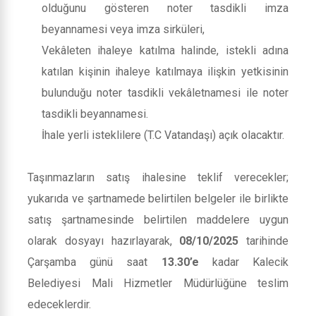
olduğunu gösteren noter tasdikli imza
beyannamesi veya imza sirküleri,
Vekâleten ihaleye katılma halinde, istekli adına
katılan kişinin ihaleye katılmaya ilişkin yetkisinin
bulunduğu noter tasdikli vekâletnamesi ile noter
tasdikli beyannamesi.
İhale yerli isteklilere (T.C Vatandaşı) açık olacaktır.
Taşınmazların satış ihalesine teklif verecekler;
yukarıda ve şartnamede belirtilen belgeler ile birlikte
satış şartnamesinde belirtilen maddelere uygun
olarak dosyayı hazırlayarak,
08/10/2025
tarihinde
Çarşamba günü saat
13.30’e
kadar Kalecik
Belediyesi Mali Hizmetler Müdürlüğüne teslim
edeceklerdir.